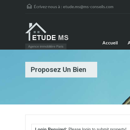
Écrivez-nous à :
etude.ms@ms-conseils.com
Accueil
A
Agence immobilière Paris
Proposez Un Bien
Login Required:
Please login to submit property!